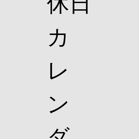
休日
カ
レ
ン
ダ