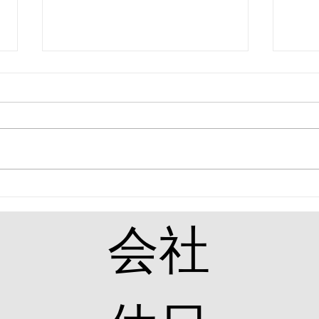
ベトナム人実習生入社！
7/6より4名のベトナム人実習生が
入社しました。 若い力で活躍し
てくれることを期待します。 よ
ろしくお願いいたします。
お客
た✨
​会社