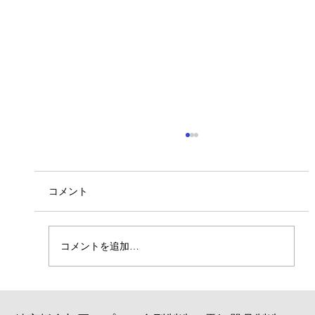
ベトナム人実習生入社！
7/6より4名のベトナム人実習生が入社しまし
た。 若い力で活躍してくれることを期待しま
コメント
す。 よろしくお願いいたします。
コメントを追加…