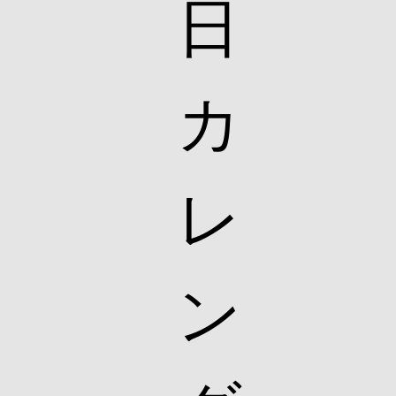
日
カ
レ
ン