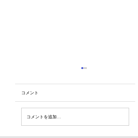
ベトナム人実習生入社！
7/6より4名のベトナム人実習生が入社しまし
た。 若い力で活躍してくれることを期待しま
コメント
す。 よろしくお願いいたします。
コメントを追加…