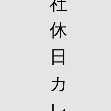
社
休
日
カ
レ