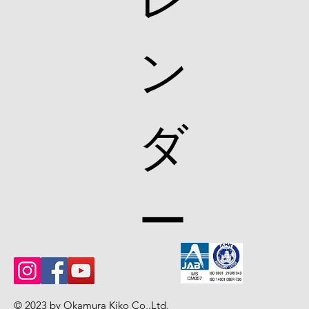
ン
ダ
ー
© 2023 by Okamura Kiko Co,.Ltd
.