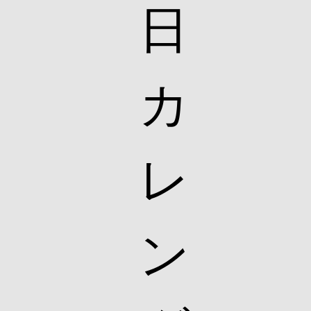
日
カ
レ
ン