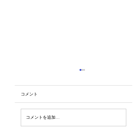
ベトナム人実習生入社！
7/6より4名のベトナム人実習生が入社しまし
た。 若い力で活躍してくれることを期待しま
コメント
す。 よろしくお願いいたします。
コメントを追加…