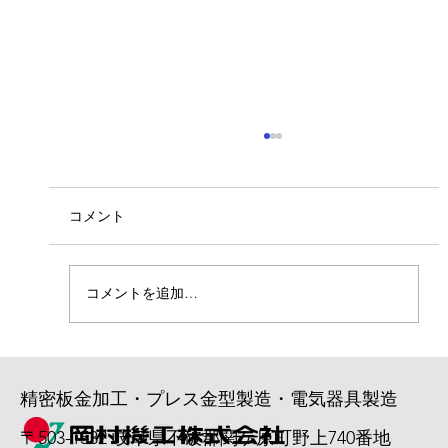
ベトナム人実習生入社！
7/6より4名のベトナム人実習生が入社しまし
た。 若い力で活躍してくれることを期待しま
コメント
す。 よろしくお願いいたします。
コメントを追加…
精密板金加工・プレス金型製造・電気器具製造
〒503-1532 岐阜県不破郡関ケ原町野上740番地