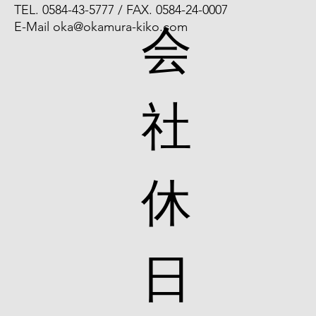
TEL. 0584-43-5777 / FAX. 0584-24-0007
会
E-Mail
oka@okamura-kiko.com
社
休
日