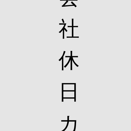
社
休
日
カ