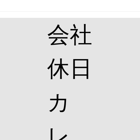
お客
た✨
​会社
休日
カ
レ