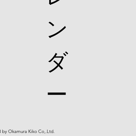
ン
ダ
ー
 by Okamura Kiko Co,.Ltd
.